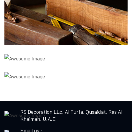
RS Decoration LLc, Al Turfa, Qusaidat, Ras Al
Khaimah, U.A.E
Email us :