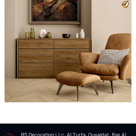
RS Decoration LLc, Al Turfa, Qusaidat, Ras Al